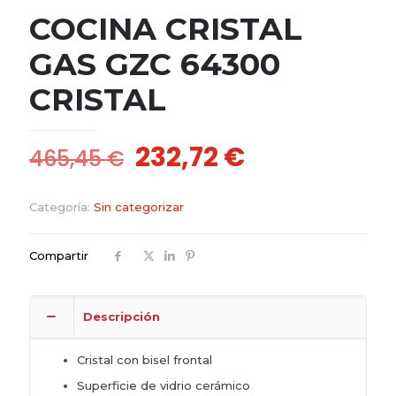
COCINA CRISTAL
GAS GZC 64300
CRISTAL
El
El
232,72
€
465,45
€
precio
precio
original
actual
Categoría:
Sin categorizar
era:
es:
465,45 €.
232,72 €.
Compartir
Descripción
Cristal con bisel frontal
Superficie de vidrio cerámico