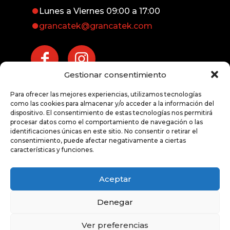
Lunes a Viernes 09:00 a 17:00
grancatek@grancatek.com
Gestionar consentimiento
Atención inmediata
Para ofrecer las mejores experiencias, utilizamos tecnologías
exprés
como las cookies para almacenar y/o acceder a la información del
dispositivo. El consentimiento de estas tecnologías nos permitirá
procesar datos como el comportamiento de navegación o las
928 676 191
identificaciones únicas en este sitio. No consentir o retirar el
consentimiento, puede afectar negativamente a ciertas
características y funciones.
Aceptar
Denegar
© 2020 Grancatek -
Aviso Legal
|
Política de
Privacidad
|
Política de Cookies
Ver preferencias