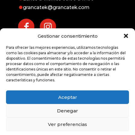
grancatek@grancatek.com
Gestionar consentimiento
Atención inmediata
Para ofrecer las mejores experiencias, utilizamos tecnologías
exprés
como las cookies para almacenar y/o acceder a la información del
dispositivo. El consentimiento de estas tecnologías nos permitirá
procesar datos como el comportamiento de navegación o las
928 676 191
identificaciones únicas en este sitio. No consentir o retirar el
consentimiento, puede afectar negativamente a ciertas
características y funciones.
Aceptar
Denegar
© 2020 Grancatek -
Aviso Legal
|
Política de
Privacidad
|
Política de Cookies
Ver preferencias