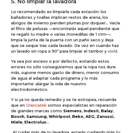
5. No limpiar la lavadora
Lo recomendado es limpiarla cada estación: los
bañadores y toallas implican restos de arena, los
abrigos de invierno pierden plumas por doquier… Vacía
el filtro de pelusas —encontrarás aquel pendiente que
te regaló tu madre o varias monedillas de 1 ctm—;
limpia la junta de la puerta con un paño seco y deja
que se seque tras cada lavado. De vez en cuando haz
un lavado sin ropa a 90º para limpiar el tambor y
voilá
.
Ya sea por exceso o por defecto, evitando estos
errores no sólo conseguiremos que la ropa nos dure
más, supone menos gasto de dinero, menor consumo
de agua al adaptar cada programa y lo más
importante: alargar la vida de nuestro
electrodoméstico.
Y si ya no queda remedio y se te estropea, recuerda
que en
Grancatek
somos especialistas en reparación
de grandes marcas como
Siemens
,
Indesit
,
Balay
,
Bosch
,
Samsung
,
Whirlpool
,
Beko
,
AEG
,
Zanussi
,
Miele
,
Electrolux
…
Al cuidar más de tu lavadora, estarás cuidando más tu