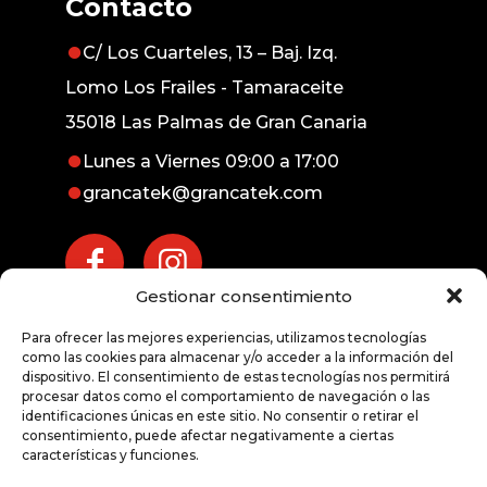
Contacto
C/ Los Cuarteles, 13 – Baj. Izq.
Lomo Los Frailes - Tamaraceite
35018 Las Palmas de Gran Canaria
Lunes a Viernes 09:00 a 17:00
grancatek@grancatek.com
Gestionar consentimiento
Atención inmediata
Para ofrecer las mejores experiencias, utilizamos tecnologías
exprés
como las cookies para almacenar y/o acceder a la información del
dispositivo. El consentimiento de estas tecnologías nos permitirá
procesar datos como el comportamiento de navegación o las
928 676 191
identificaciones únicas en este sitio. No consentir o retirar el
consentimiento, puede afectar negativamente a ciertas
características y funciones.