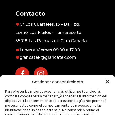
Contacto
C/ Los Cuarteles, 13 – Baj. Izq.
Lomo Los Frailes - Tamaraceite
35018 Las Palmas de Gran Canaria
Lunes a Viernes 09:00 a 17:00
grancatek@grancatek.com
Gestionar consentimiento
Atención inmediata
Para ofrecer las mejores experiencias, utilizamos tecnologías
exprés
como las cookies para almacenar y/o acceder a la información del
dispositivo. El consentimiento de estas tecnologías nos permitirá
procesar datos como el comportamiento de navegación o las
928 676 191
identificaciones únicas en este sitio. No consentir o retirar el
consentimiento, puede afectar negativamente a ciertas