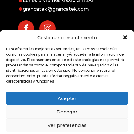
Lunes a Viernes 09:00 a 17:00
grancatek@grancatek.com
Gestionar consentimiento
Atención inmediata
Para ofrecer las mejores experiencias, utilizamos tecnologías
exprés
como las cookies para almacenar y/o acceder a la información del
dispositivo. El consentimiento de estas tecnologías nos permitirá
procesar datos como el comportamiento de navegación o las
928 676 191
identificaciones únicas en este sitio. No consentir o retirar el
consentimiento, puede afectar negativamente a ciertas
características y funciones.
Aceptar
Denegar
© 2020 Grancatek -
Aviso Legal
|
Política de
Privacidad
|
Política de Cookies
Ver preferencias