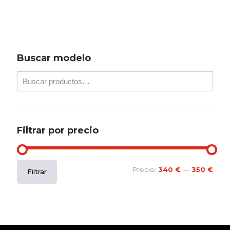
Buscar modelo
Filtrar por precio
Precio
Precio
Precio:
340 €
—
350 €
Filtrar
mínimo
máximo