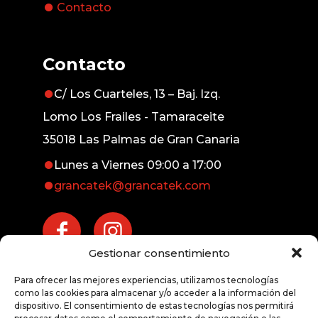
Contacto
Contacto
C/ Los Cuarteles, 13 – Baj. Izq.
Lomo Los Frailes - Tamaraceite
35018 Las Palmas de Gran Canaria
Lunes a Viernes 09:00 a 17:00
grancatek@grancatek.com
Gestionar consentimiento
Atención inmediata
Para ofrecer las mejores experiencias, utilizamos tecnologías
exprés
como las cookies para almacenar y/o acceder a la información del
dispositivo. El consentimiento de estas tecnologías nos permitirá