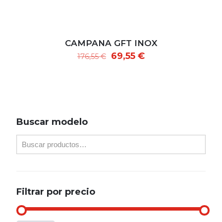
CAMPANA GFT INOX
EL
EL
69,55
€
176,55
€
PRECIO
PRECIO
ORIGINAL
ACTUAL
ERA:
ES:
176,55 €.
69,55 €.
Buscar modelo
Filtrar por precio