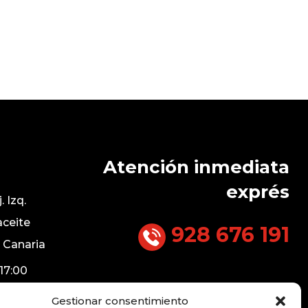
Atención inmediata
exprés
. Izq.
aceite
928 676 191
 Canaria
17:00
com
Gestionar consentimiento