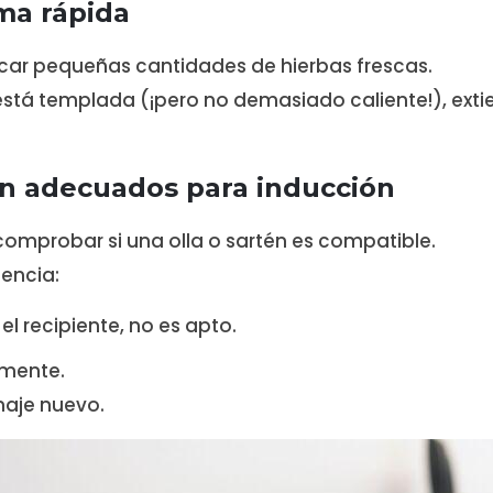
ma rápida
 secar pequeñas cantidades de hierbas frescas.
está templada (¡pero no demasiado caliente!), exti
on adecuados para inducción
 comprobar si una olla o sartén es compatible.
tencia:
el recipiente, no es apto.
amente.
naje nuevo.